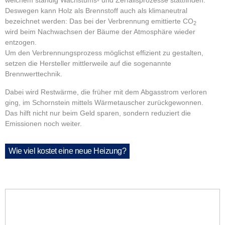
welchem ständig Wachstums- und Zerfallsprozesse stattfinden.
Deswegen kann Holz als Brennstoff auch als klimaneutral
bezeichnet werden: Das bei der Verbrennung emittierte CO
2
wird beim Nachwachsen der Bäume der Atmosphäre wieder
entzogen.
Um den Verbrennungsprozess möglichst effizient zu gestalten,
setzen die Hersteller mittlerweile auf die sogenannte
Brennwerttechnik.
Dabei wird Restwärme, die früher mit dem Abgasstrom verloren
ging, im Schornstein mittels Wärmetauscher zurückgewonnen.
Das hilft nicht nur beim Geld sparen, sondern reduziert die
Emissionen noch weiter.
Wie viel kostet eine neue Heizung?